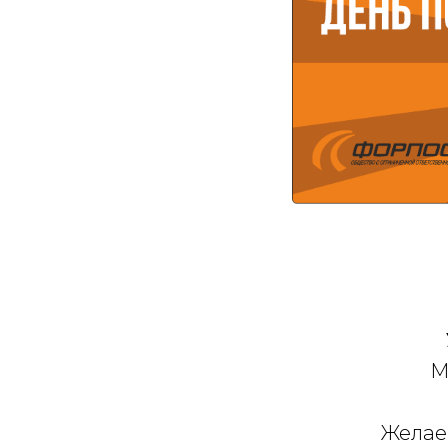
М
Желаем