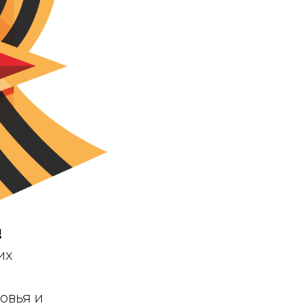
!
их
ровья и